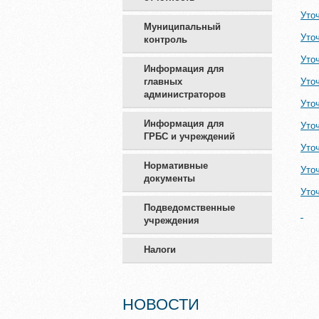
Уто
Муниципальный
Уто
контроль
Уто
Информация для
главных
Уто
администраторов
Уто
Информация для
Уто
ГРБС и учреждений
Уто
Нормативные
Уто
документы
Уто
Подведомственные
учреждения
Налоги
НОВОСТИ