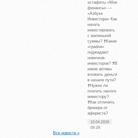
эстафеты «Мои
финансы» —
«Азбука
Инвестора» Как
начать
инвестировать
с маленькой
суммы? ❓Какие
«грабли»
поджидают
новичков-
инвесторов? ❓В
какие активы
вложить деньги
в начале пути?
❓Нужно ли
платить налоги
инвестору?
❓Как отличить
брокера от
афериста?
10.04.2026
09:28
Все новости »