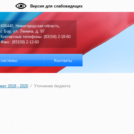
Версия для слабовидящих
606440, Нижегородская область,
г. Бор, ул. Ленина, д. 97
Контактные телефоны: (83159) 2-18-60
Факс: (83159) 2-12-60
системы
Контакты
ет 2018 - 2020
/
Уточнение бюджета