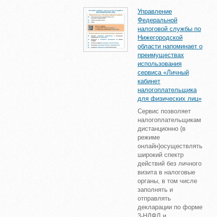
Управление
Федеральной
налоговой службы по
Нижегородской
области напоминает о
преимуществах
использования
сервиса «Личный
кабинет
налогоплательщика
для физических лиц»
Сервис позволяет
налогоплательщикам
дистанционно (в
режиме
онлайн)осуществлять
широкий спектр
действий без личного
визита в налоговые
органы, в том числе
заполнять и
отправлять
декларации по форме
3-НДФЛ и