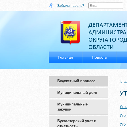
Забыли пароль?
ДЕПАРТАМЕН
АДМИНИСТРА
ОКРУГА ГОРО
ОБЛАСТИ
Главная
Новости
Бюджетный процесс
Гла
У
Муниципальный долг
Муниципальные
Уто
закупки
Уто
Бухгалтерский учет и
Уто
отчетность