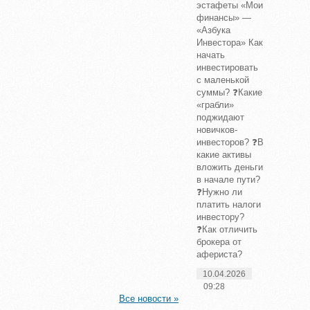
эстафеты «Мои
финансы» —
«Азбука
Инвестора» Как
начать
инвестировать
с маленькой
суммы? ❓Какие
«грабли»
поджидают
новичков-
инвесторов? ❓В
какие активы
вложить деньги
в начале пути?
❓Нужно ли
платить налоги
инвестору?
❓Как отличить
брокера от
афериста?
10.04.2026
09:28
Все новости »