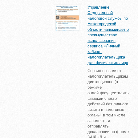
Управление
Федеральной
налоговой службы по
Нижегородской
области напоминает о
преимуществах
использования
сервиса «Личный
кабинет
налогоплательщика
для физических лиц»
Сервис позволяет
налогоплательщикам
дистанционно (в
режиме
онлайн)осуществлять
широкий спектр
действий без личного
визита в налоговые
органы, в том числе
заполнять и
отправлять
декларации по форме
3-НДФЛ и