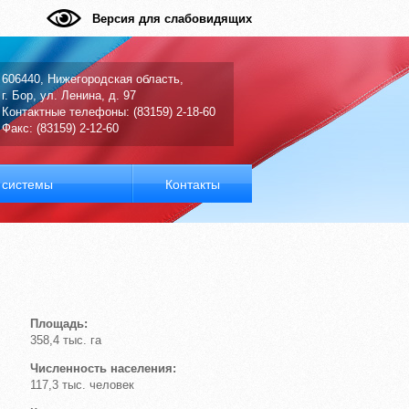
Версия для слабовидящих
606440, Нижегородская область,
г. Бор, ул. Ленина, д. 97
Контактные телефоны: (83159) 2-18-60
Факс: (83159) 2-12-60
системы
Контакты
Площадь:
358,4 тыс. га
Численность населения:
117,3 тыс. человек