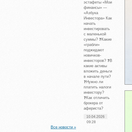
эстафеты «Мои
финансы» —
«Азбука
Инвестора» Как
начать
инвестировать
с маленькой
суммы? ❓Какие
«грабли»
поджидают
новичков-
инвесторов? ❓В
какие активы
вложить деньги
в начале пути?
❓Нужно ли
платить налоги
инвестору?
❓Как отличить
брокера от
афериста?
10.04.2026
09:28
Все новости »