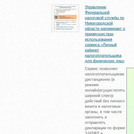
Управление
Федеральной
налоговой службы по
Нижегородской
области напоминает о
преимуществах
использования
сервиса «Личный
кабинет
налогоплательщика
для физических лиц»
Сервис позволяет
налогоплательщикам
дистанционно (в
режиме
онлайн)осуществлять
широкий спектр
действий без личного
визита в налоговые
органы, в том числе
заполнять и
отправлять
декларации по форме
3-НДФЛ и