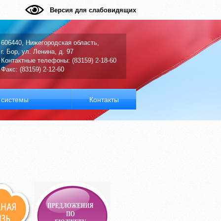
Версия для слабовидящих
606440, Нижегородская область,
г. Бор, ул. Ленина, д. 97
Контактные телефоны: (83159) 2-18-60
Факс: (83159) 2-12-60
системы
Контакты