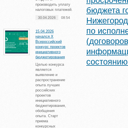
просрочен
производить уплату
бюджета го
налоговых платежей.
30.04.2026
08:54
Нижегород
по исполн
15.04.2026
начался X
(договоро
Всероссийский
конкурс проектов
информаци
инициативного
бюджетирования
состоянию 
Целью конкурса
является
выявление и
распространение
опыта лучших
российских
проектов
инициативного
бюджетирования,
обобщения
опыта. Старт
приема
конкурсных