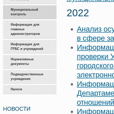
2022
Муниципальный
контроль
Информация для
Анализ ос
главных
администраторов
в сфере за
Информация для
Информаци
ГРБС и учреждений
проверки 
Нормативные
городского
документы
электронн
Подведомственные
учреждения
Информаци
Налоги
Департаме
отношени
НОВОСТИ
Информаци