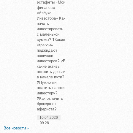
эстафеты «Мои
финансы» —
«Азбука
Инвестора» Как
начать
инвестировать
с маленькой
суммы? ❓Какие
«грабли»
поджидают
новичков-
инвесторов? ❓В
какие активы
вложить деньги
в начале пути?
❓Нужно ли
платить налоги
инвестору?
❓Как отличить
брокера от
афериста?
10.04.2026
09:28
Все новости »