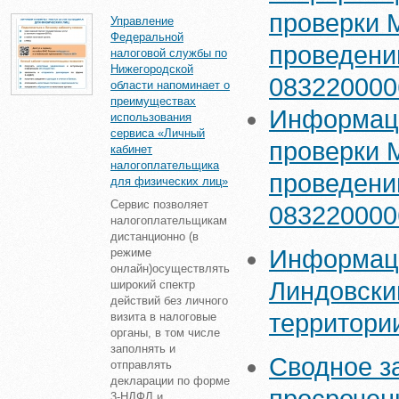
проверки 
Управление
Федеральной
проведени
налоговой службы по
Нижегородской
083220000
области напоминает о
преимуществах
Информаци
использования
сервиса «Личный
проверки 
кабинет
налогоплательщика
проведени
для физических лиц»
Сервис позволяет
083220000
налогоплательщикам
дистанционно (в
Информаци
режиме
онлайн)осуществлять
Линдовски
широкий спектр
действий без личного
территори
визита в налоговые
органы, в том числе
заполнять и
Сводное з
отправлять
декларации по форме
3-НДФЛ и