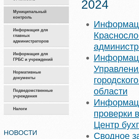
2024
Муниципальный
контроль
Информаци
Информация для
Красносло
главных
администраторов
администра
Информация для
Информаци
ГРБС и учреждений
Управлени
Нормативные
городского
документы
области
Подведомственные
учреждения
Информаци
Налоги
проверки 
Центр бух
НОВОСТИ
Сводное з