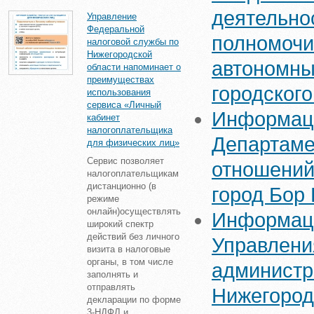
деятельно
Управление
Федеральной
полномочи
налоговой службы по
Нижегородской
автономны
области напоминает о
преимуществах
городского
использования
сервиса «Личный
Информаци
кабинет
налогоплательщика
Департаме
для физических лиц»
Сервис позволяет
отношений
налогоплательщикам
дистанционно (в
город Бор
режиме
онлайн)осуществлять
Информаци
широкий спектр
действий без личного
Управлени
визита в налоговые
органы, в том числе
администра
заполнять и
отправлять
Нижегород
декларации по форме
3-НДФЛ и