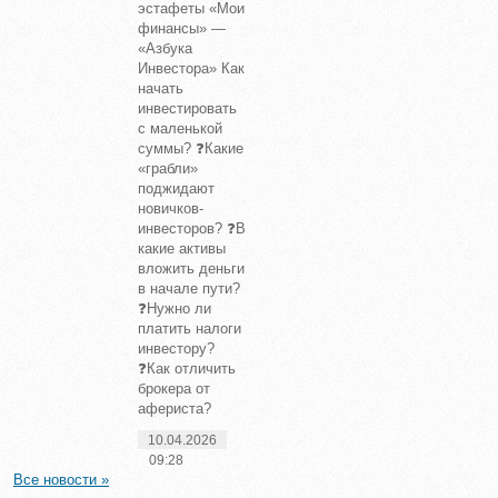
эстафеты «Мои
финансы» —
«Азбука
Инвестора» Как
начать
инвестировать
с маленькой
суммы? ❓Какие
«грабли»
поджидают
новичков-
инвесторов? ❓В
какие активы
вложить деньги
в начале пути?
❓Нужно ли
платить налоги
инвестору?
❓Как отличить
брокера от
афериста?
10.04.2026
09:28
Все новости »