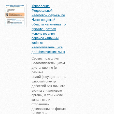
Управление
Федеральной
налоговой службы по
Нижегородской
области напоминает о
преимуществах
использования
сервиса «Личный
кабинет
налогоплательщика
для физических лиц»
Сервис позволяет
налогоплательщикам
дистанционно (в
режиме
онлайн)осуществлять
широкий спектр
действий без личного
визита в налоговые
органы, в том числе
заполнять и
отправлять
декларации по форме
3-НДФЛ и