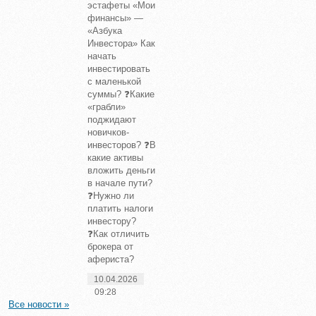
эстафеты «Мои
финансы» —
«Азбука
Инвестора» Как
начать
инвестировать
с маленькой
суммы? ❓Какие
«грабли»
поджидают
новичков-
инвесторов? ❓В
какие активы
вложить деньги
в начале пути?
❓Нужно ли
платить налоги
инвестору?
❓Как отличить
брокера от
афериста?
10.04.2026
09:28
Все новости »