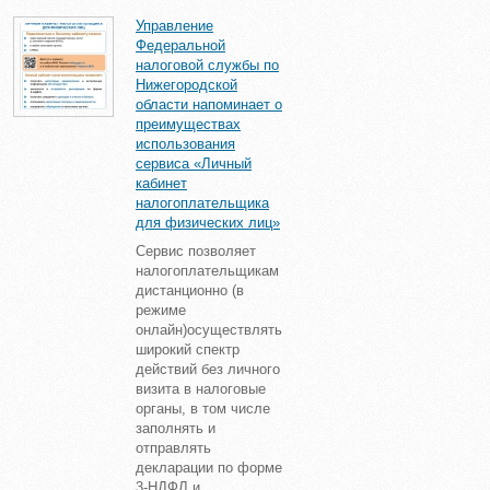
Управление
Федеральной
налоговой службы по
Нижегородской
области напоминает о
преимуществах
использования
сервиса «Личный
кабинет
налогоплательщика
для физических лиц»
Сервис позволяет
налогоплательщикам
дистанционно (в
режиме
онлайн)осуществлять
широкий спектр
действий без личного
визита в налоговые
органы, в том числе
заполнять и
отправлять
декларации по форме
3-НДФЛ и