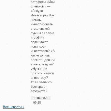
эстафеты «Мои
финансы» —
«Азбука
Инвестора» Как
начать
инвестировать
с маленькой
суммы? ❓Какие
«грабли»
поджидают
новичков-
инвесторов? ❓В
какие активы
вложить деньги
в начале пути?
❓Нужно ли
платить налоги
инвестору?
❓Как отличить
брокера от
афериста?
10.04.2026
09:28
Все новости »