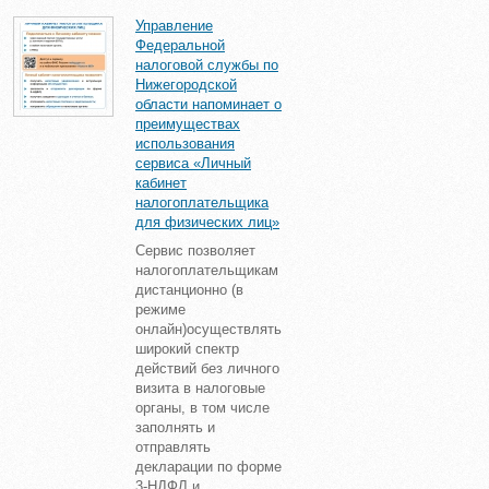
Управление
Федеральной
налоговой службы по
Нижегородской
области напоминает о
преимуществах
использования
сервиса «Личный
кабинет
налогоплательщика
для физических лиц»
Сервис позволяет
налогоплательщикам
дистанционно (в
режиме
онлайн)осуществлять
широкий спектр
действий без личного
визита в налоговые
органы, в том числе
заполнять и
отправлять
декларации по форме
3-НДФЛ и