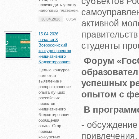
субъектов Ро
производить уплату
самоуправлен
налоговых платежей.
30.04.2026
08:54
активной мо
правительств
15.04.2026
начался X
студенты пр
Всероссийский
конкурс проектов
инициативного
Форум «ГосС
бюджетирования
образовател
Целью конкурса
является
успешных ре
выявление и
распространение
опытом с ф
опыта лучших
российских
проектов
В программ
инициативного
бюджетирования,
обобщения
- обсуждение
опыта. Старт
приема
привлечения,
конкурсных