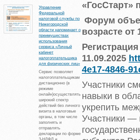
«ГосСтарт»
Управление
Федеральной
Форум объе
налоговой службы по
Нижегородской
возрасте от 
области напоминает о
преимуществах
использования
Регистрация
сервиса «Личный
кабинет
11.09.2025
ht
налогоплательщика
для физических лиц»
4e17-4846-91
Сервис позволяет
налогоплательщикам
Участники см
дистанционно (в
режиме
навыки в обл
онлайн)осуществлять
широкий спектр
укрепить меж
действий без личного
визита в налоговые
Участники —
органы, в том числе
заполнять и
государствен
отправлять
декларации по форме
3-НДФЛ и