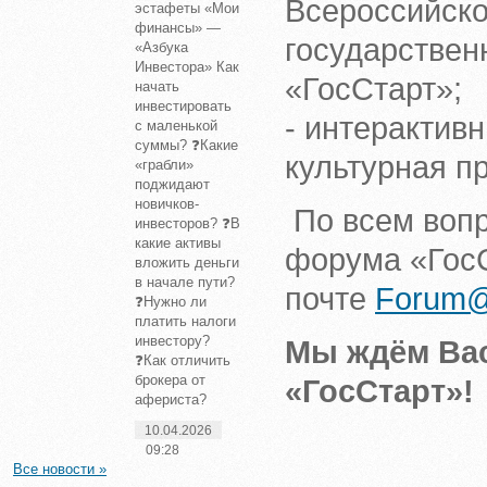
Всероссийск
эстафеты «Мои
финансы» —
государстве
«Азбука
Инвестора» Как
«ГосСтарт»;
начать
инвестировать
- интерактив
с маленькой
суммы? ❓Какие
культурная п
«грабли»
поджидают
новичков-
По всем воп
инвесторов? ❓В
какие активы
форума «ГосС
вложить деньги
в начале пути?
почте
Forum@
❓Нужно ли
платить налоги
инвестору?
Мы ждём Вас
❓Как отличить
брокера от
«ГосСтарт»!
афериста?
10.04.2026
09:28
Все новости »