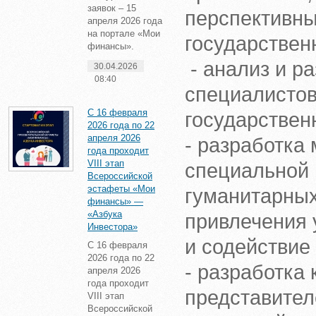
заявок – 15
перспективны
апреля 2026 года
на портале «Мои
государствен
финансы».
- анализ и р
30.04.2026
08:40
специалистов
С 16 февраля
государствен
2026 года по 22
апреля 2026
- разработка
года проходит
VIII этап
специальной 
Всероссийской
эстафеты «Мои
гуманитарных
финансы» —
«Азбука
привлечения 
Инвестора»
и содействие
С 16 февраля
2026 года по 22
- разработка
апреля 2026
года проходит
представител
VIII этап
Всероссийской