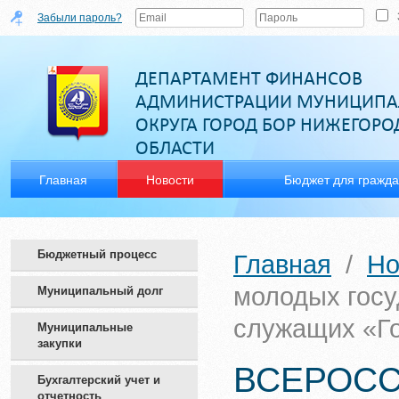
Забыли пароль?
ДЕПАРТАМЕНТ ФИНАНСОВ
АДМИНИСТРАЦИИ МУНИЦИПА
ОКРУГА ГОРОД БОР НИЖЕГОР
ОБЛАСТИ
Главная
Новости
Бюджет для гражд
Бюджетный процесс
Главная
/
Но
молодых гос
Муниципальный долг
служащих «Г
Муниципальные
закупки
ВСЕРОС
Бухгалтерский учет и
отчетность