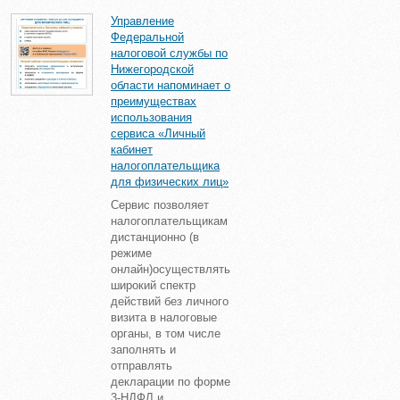
Управление
Федеральной
налоговой службы по
Нижегородской
области напоминает о
преимуществах
использования
сервиса «Личный
кабинет
налогоплательщика
для физических лиц»
Сервис позволяет
налогоплательщикам
дистанционно (в
режиме
онлайн)осуществлять
широкий спектр
действий без личного
визита в налоговые
органы, в том числе
заполнять и
отправлять
декларации по форме
3-НДФЛ и