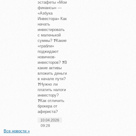
эстафеты «Мои
финансы» —
«Азбука
Инвестора» Как
начать
инвестировать
с маленькой
суммы? ❓Какие
«грабли»
поджидают
новичков-
инвесторов? ❓В
какие активы
вложить деньги
в начале пути?
❓Нужно ли
платить налоги
инвестору?
❓Как отличить
брокера от
афериста?
10.04.2026
09:28
Все новости »