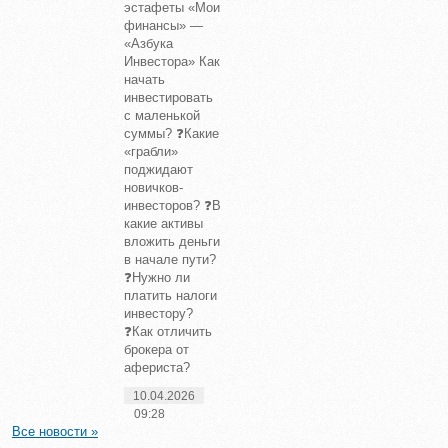
эстафеты «Мои
финансы» —
«Азбука
Инвестора» Как
начать
инвестировать
с маленькой
суммы? ❓Какие
«грабли»
поджидают
новичков-
инвесторов? ❓В
какие активы
вложить деньги
в начале пути?
❓Нужно ли
платить налоги
инвестору?
❓Как отличить
брокера от
афериста?
10.04.2026
09:28
Все новости »