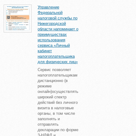
Управление
Федеральной
налоговой службы по
Нижегородской
области напоминает о
преимуществах
использования
сервиса «Личный
кабинет
налогоплательщика
для физических лиц»
Сервис позволяет
налогоплательщикам
дистанционно (в
режиме
онлайн)осуществлять
широкий спектр
действий без личного
визита в налоговые
органы, в том числе
заполнять и
отправлять
декларации по форме
3-НДФЛ и