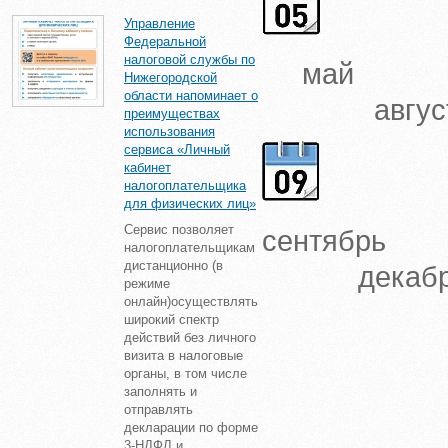
Управление
Федеральной
налоговой службы по
май
Нижегородской
области напоминает о
авгус
преимуществах
использования
сервиса «Личный
кабинет
налогоплательщика
для физических лиц»
Сервис позволяет
сентя
налогоплательщикам
дистанционно (в
декабр
режиме
онлайн)осуществлять
широкий спектр
действий без личного
визита в налоговые
органы, в том числе
заполнять и
отправлять
декларации по форме
3-НДФЛ и