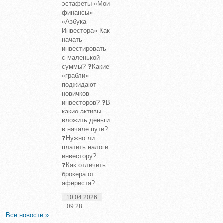
эстафеты «Мои
финансы» —
«Азбука
Инвестора» Как
начать
инвестировать
с маленькой
суммы? ❓Какие
«грабли»
поджидают
новичков-
инвесторов? ❓В
какие активы
вложить деньги
в начале пути?
❓Нужно ли
платить налоги
инвестору?
❓Как отличить
брокера от
афериста?
10.04.2026
09:28
Все новости »