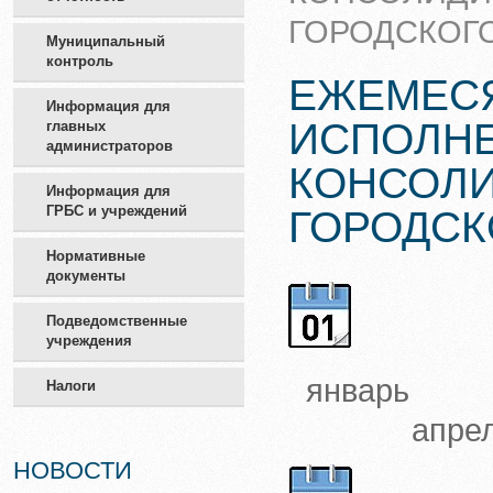
ГОРОДСКОГО
Муниципальный
контроль
ЕЖЕМЕСЯ
Информация для
ИСПОЛН
главных
администраторов
КОНСОЛ
Информация для
ГРБС и учреждений
ГОРОДСК
Нормативные
документы
Подведомственные
учреждения
янва
Налоги
апрел
НОВОСТИ