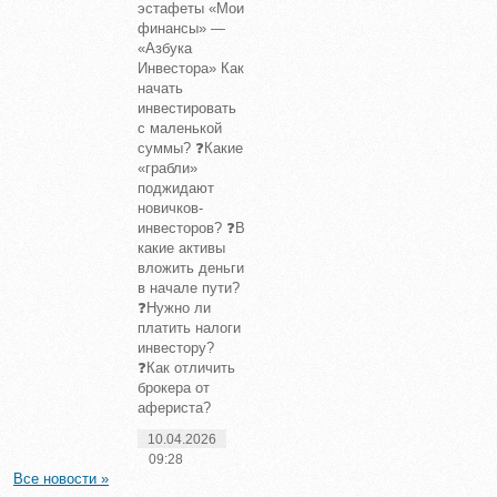
эстафеты «Мои
финансы» —
«Азбука
Инвестора» Как
начать
инвестировать
с маленькой
суммы? ❓Какие
«грабли»
поджидают
новичков-
инвесторов? ❓В
какие активы
вложить деньги
в начале пути?
❓Нужно ли
платить налоги
инвестору?
❓Как отличить
брокера от
афериста?
10.04.2026
09:28
Все новости »