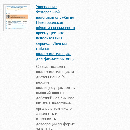
Управление
Федеральной
налоговой службы по
Нижегородской
области напоминает о
преимуществах
использования
сервиса «Личный
кабинет
налогоплательщика
для физических лиц»
Сервис позволяет
налогоплательщикам
дистанционно (в
режиме
онлайн)осуществлять
широкий спектр
действий без личного
визита в налоговые
органы, в том числе
заполнять и
отправлять
декларации по форме
3-НДФЛ и