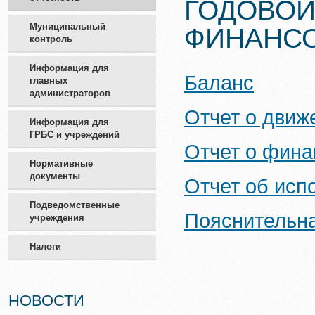
ГОДОВОЙ
Муниципальный
ФИНАНСО
контроль
Информация для
Баланс
главных
администраторов
Отчет о движ
Информация для
ГРБС и учреждений
Отчет о фина
Нормативные
документы
Отчет об исп
Подведомственные
Пояснительна
учреждения
Налоги
НОВОСТИ