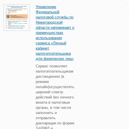
Управление
Федеральной
налоговой службы по
Нижегородской
области напоминает о
преимуществах
использования
сервиса «Личный
кабинет
налогоплательщика
для физических лиц»
Сервис позволяет
налогоплательщикам
дистанционно (в
режиме
онлайн)осуществлять
широкий спектр
действий без личного
визита в налоговые
органы, в том числе
заполнять и
отправлять
декларации по форме
3-НДФЛ и