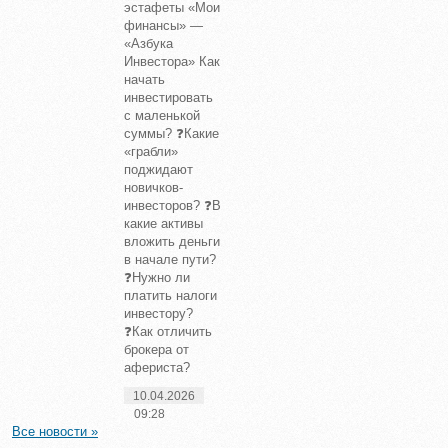
эстафеты «Мои
финансы» —
«Азбука
Инвестора» Как
начать
инвестировать
с маленькой
суммы? ❓Какие
«грабли»
поджидают
новичков-
инвесторов? ❓В
какие активы
вложить деньги
в начале пути?
❓Нужно ли
платить налоги
инвестору?
❓Как отличить
брокера от
афериста?
10.04.2026
09:28
Все новости »