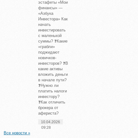
эстафеты «Мои
финансы» —
«Азбука
Инвестора» Как
начать
инвестировать
с маленькой
суммы? ❓Какие
«грабли»
поджидают
новичков-
инвесторов? ❓В
какие активы
вложить деньги
в начале пути?
❓Нужно ли
платить налоги
инвестору?
❓Как отличить
брокера от
афериста?
10.04.2026
09:28
Все новости »