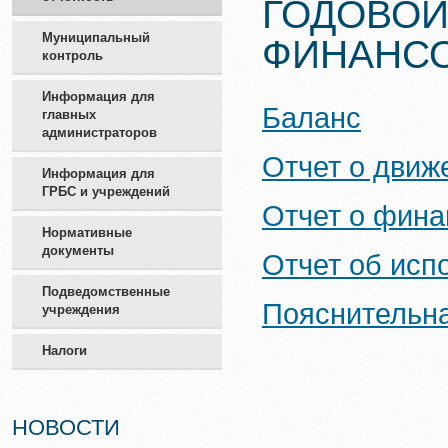
ГОДОВОЙ
Муниципальный
ФИНАНСО
контроль
Информация для
Баланс
главных
администраторов
Отчет о движ
Информация для
ГРБС и учреждений
Отчет о фина
Нормативные
документы
Отчет об исп
Подведомственные
Пояснительна
учреждения
Налоги
НОВОСТИ