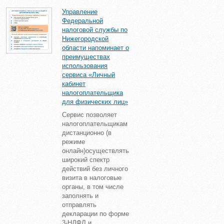
Управление
Федеральной
налоговой службы по
Нижегородской
области напоминает о
преимуществах
использования
сервиса «Личный
кабинет
налогоплательщика
для физических лиц»
Сервис позволяет
налогоплательщикам
дистанционно (в
режиме
онлайн)осуществлять
широкий спектр
действий без личного
визита в налоговые
органы, в том числе
заполнять и
отправлять
декларации по форме
3-НДФЛ и