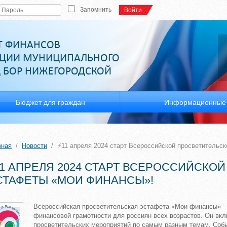
Запомнить
Войти
Т ФИНАНСОВ
ЦИИ МУНИЦИПАЛЬНОГО
Д БОР НИЖЕГОРОДСКОЙ
Бюджет для граждан
Информационные 
вная
/
Новости
/
⚡11 апреля 2024 старт Всероссийской просветительс
11 АПРЕЛЯ 2024 СТАРТ ВСЕРОССИЙСКО
СТАФЕТЫ «МОИ ФИНАНСЫ»!
Всероссийская просветительская эстафета «Мои финансы» –
финансовой грамотности для россиян всех возрастов. Он вк
просветительских мероприятий по самым разным темам. Соб