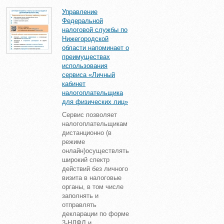
Управление
Федеральной
налоговой службы по
Нижегородской
области напоминает о
преимуществах
использования
сервиса «Личный
кабинет
налогоплательщика
для физических лиц»
Сервис позволяет
налогоплательщикам
дистанционно (в
режиме
онлайн)осуществлять
широкий спектр
действий без личного
визита в налоговые
органы, в том числе
заполнять и
отправлять
декларации по форме
3-НДФЛ и