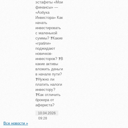
эстафеты «Мои
финансы» —
«Азбука
Инвестора» Как
начать
инвестировать
с маленькой
суммы? ❓Какие
«грабли»
поджидают
новичков-
инвесторов? ❓В
какие активы
вложить деньги
в начале пути?
❓Нужно ли
платить налоги
инвестору?
❓Как отличить
брокера от
афериста?
10.04.2026
09:28
Все новости »