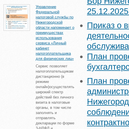
Бор Нижег
Управление
25.12.2025г
Федеральной
налоговой службы по
Нижегородской
Приказ о 
области напоминает о
преимуществах
деятельно
использования
сервиса «Личный
обслуживан
кабинет
налогоплательщика
План пров
для физических лиц»
бухгалтер
Сервис позволяет
налогоплательщикам
дистанционно (в
План пров
режиме
онлайн)осуществлять
администр
широкий спектр
действий без личного
Нижегород
визита в налоговые
органы, в том числе
соблюдени
заполнять и
отправлять
контрактно
декларации по форме
3-НДФЛ и