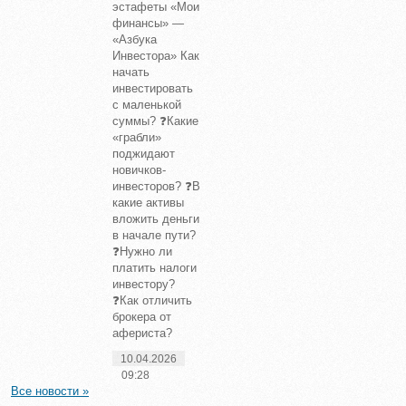
эстафеты «Мои
финансы» —
«Азбука
Инвестора» Как
начать
инвестировать
с маленькой
суммы? ❓Какие
«грабли»
поджидают
новичков-
инвесторов? ❓В
какие активы
вложить деньги
в начале пути?
❓Нужно ли
платить налоги
инвестору?
❓Как отличить
брокера от
афериста?
10.04.2026
09:28
Все новости »