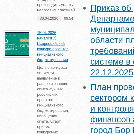
производить уплату
Приказ об
налоговых платежей.
Департаме
30.04.2026
08:54
муниципал
15.04.2026
области п
начался X
Всероссийский
требовани
конкурс проектов
инициативного
системе в
бюджетирования
Целью конкурса
22.12.2025
является
выявление и
распространение
План пров
опыта лучших
российских
сектором к
проектов
инициативного
и контрол
бюджетирования,
обобщения
финансов 
опыта. Старт
приема
город Бор 
конкурсных