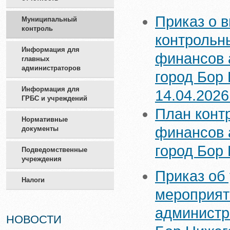
Приказ о 
Муниципальный
контроль
контрольн
Информация для
финансов 
главных
администраторов
город Бор 
Информация для
14.04.202
ГРБС и учреждений
План конт
Нормативные
финансов 
документы
город Бор
Подведомственные
учреждения
Приказ об
Налоги
мероприят
администр
НОВОСТИ