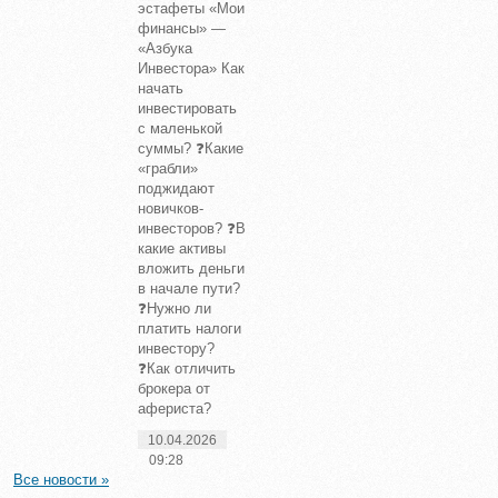
эстафеты «Мои
финансы» —
«Азбука
Инвестора» Как
начать
инвестировать
с маленькой
суммы? ❓Какие
«грабли»
поджидают
новичков-
инвесторов? ❓В
какие активы
вложить деньги
в начале пути?
❓Нужно ли
платить налоги
инвестору?
❓Как отличить
брокера от
афериста?
10.04.2026
09:28
Все новости »