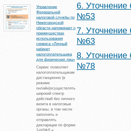
6. Уточнение
Управление
Федеральной
№53
налоговой службы по
Нижегородской
области напоминает о
7. Уточнение
преимуществах
использования
№63
сервиса «Личный
кабинет
8. Уточнение
налогоплательщика
для физических лиц»
№78
Сервис позволяет
налогоплательщикам
дистанционно (в
режиме
онлайн)осуществлять
широкий спектр
действий без личного
визита в налоговые
органы, в том числе
заполнять и
отправлять
декларации по форме
3-НДФЛ и